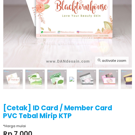
activate zoom
[Cetak] ID Card / Member Card
PVC Tebal Mirip KTP
*Harga mulai
Rp 7.000