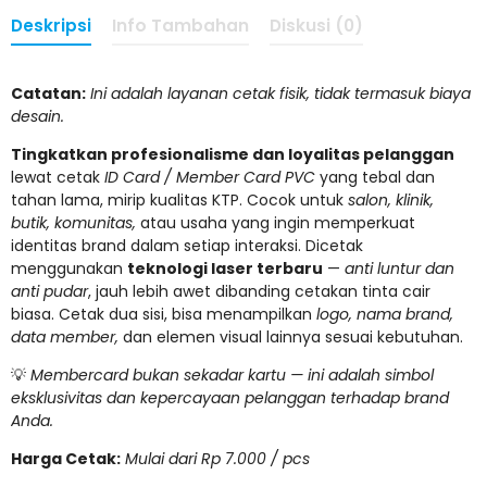
Deskripsi
Info Tambahan
Diskusi (0)
Catatan:
Ini adalah layanan cetak fisik, tidak termasuk biaya
desain.
Tingkatkan profesionalisme dan loyalitas pelanggan
lewat cetak
ID Card / Member Card PVC
yang tebal dan
tahan lama, mirip kualitas KTP. Cocok untuk
salon, klinik,
butik, komunitas,
atau usaha yang ingin memperkuat
identitas brand dalam setiap interaksi. Dicetak
menggunakan
teknologi laser terbaru
—
anti luntur dan
anti pudar
, jauh lebih awet dibanding cetakan tinta cair
biasa. Cetak dua sisi, bisa menampilkan
logo, nama brand,
data member,
dan elemen visual lainnya sesuai kebutuhan.
💡
Membercard bukan sekadar kartu — ini adalah simbol
eksklusivitas dan kepercayaan pelanggan terhadap brand
Anda.
Harga Cetak:
Mulai dari Rp 7.000 / pcs